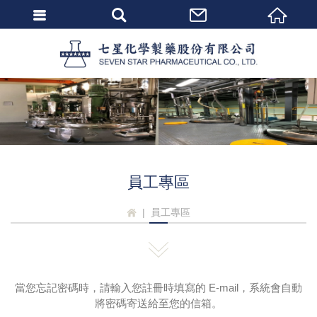
會員登入
七星化
忘記密碼
密碼修改
個人資料修改
會員登出
員工專區
員工專區
當您忘記密碼時，請輸入您註冊時填寫的 E-mail，系統會自動
將密碼寄送給至您的信箱。