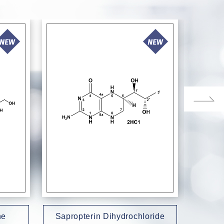
ne
Sapropterin Dihydrochloride
Gado