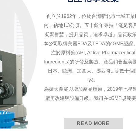
創立於1962年，位於台灣新北市土城工業
內，佔地1.3公頃。五十餘年秉持「滿足客
凝聚智慧，提升品質，追求卓越」品質政
本公司取得美國FDA及TFDA的cGMP認證
注於原料藥(API, Active Pharmaceutical
Ingredients)的研發及製造。產品銷售至美
日本、歐洲、加拿大、墨西哥...等數十個
家。
為擴大產能與增加產品種類，2019年七星
廠房改建與設備升級。我司在cGMP規範
下，時刻不忘更新設備與落實品質政策。
際法規對於原料藥規範日益嚴格的現在，
READ MORE
READ MORE
亦以高標準要求自身，建立並維護完善的
系統以及研發團隊，以求持續提供給客戶