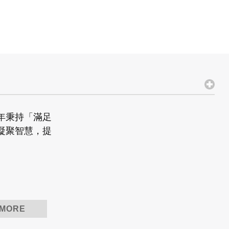
及最高品質的產品。
年秉持「滿足
凝聚智慧，提
，追求卓越」
策
 MORE