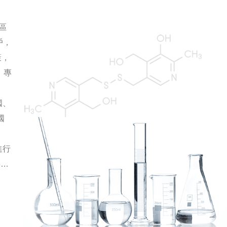
區
戶，
策，
。專
國、
國
進行
要求
在國
七星
品質
最新