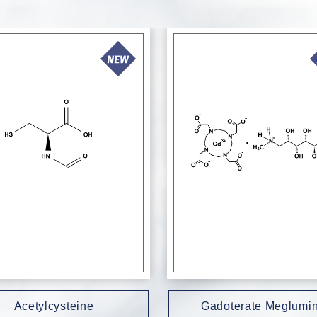
Acetylcysteine
Gadoterate Meglumi